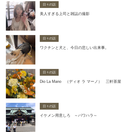
日々の話
美人すぎる上司と雑誌の撮影
日々の話
ワクチンと犬と、今日の悲しい出来事。
日々の話
Dio La Mano （ディオ ラ マーノ） 三軒茶屋
日々の話
イケメン用意しろ ～パワハラ～