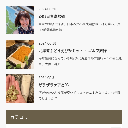
2024.06.20
2泊3日青森帰省
実家の青森に帰省。日本本州の最北端はやっぱり遠い。片
道6時間移動の旅～。…
2024.06.18
北海道ぶどうえびサミット ～ゴルフ旅行～
毎年恒例になっている6月の北海道ゴルフ旅行～！今回は東
京、大阪、神戸…
2024.05.3
ザラザラケアと96
何だかだいぶ投稿が空いてしまった…！みなさま、お元気
でしょうか？…
カテゴリー