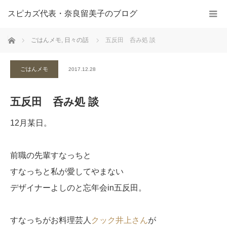
スピカズ代表・奈良留美子のブログ
ホーム
ごはんメモ
,
日々の話
五反田 呑み処 談
ごはんメモ
2017.12.28
五反田 呑み処 談
12月某日。
前職の先輩すなっちと
すなっちと私が愛してやまない
デザイナーよしのと忘年会in五反田。
すなっちがお料理芸人
クック井上さん
が