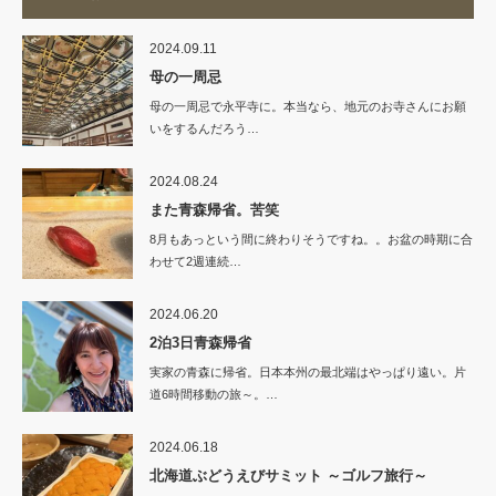
2024.09.11
母の一周忌
母の一周忌で永平寺に。本当なら、地元のお寺さんにお願
いをするんだろう…
2024.08.24
また青森帰省。苦笑
8月もあっという間に終わりそうですね。。お盆の時期に合
わせて2週連続…
2024.06.20
2泊3日青森帰省
実家の青森に帰省。日本本州の最北端はやっぱり遠い。片
道6時間移動の旅～。…
2024.06.18
北海道ぶどうえびサミット ～ゴルフ旅行～