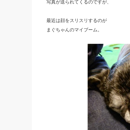
写真が送られてくるのですが、
最近は顔をスリスリするのが
まぐちゃんのマイブーム。