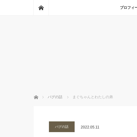
ホーム
プロフィ
ホーム
パグの話
まぐちゃんとわたしの弟
パグの話
2022.05.11