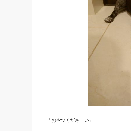
「おやつくださーい」