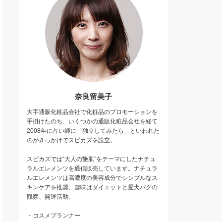
奈良留美子
大手通販化粧品会社で化粧品のプロモーションを
手掛けたのち、いくつかの通販化粧品会社を経て
2008年に占い師に「独立してみたら」といわれた
のがきっかけでスピカズを設立。
スピカズでは“大人の艶肌”をテーマにしたナチュ
ラルエレメンツを通信販売しています。ナチュラ
ルエレメンツは高濃度の美容成分でシンプルなス
キンケアを推奨。趣味はダイエットと愛犬パグの
観察、開運活動。
・コスメプランナー