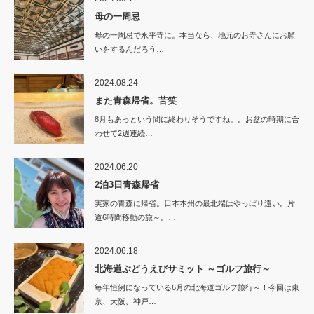
母の一周忌
母の一周忌で永平寺に。本当なら、地元のお寺さんにお願
いをするんだろう…
2024.08.24
また青森帰省。苦笑
8月もあっという間に終わりそうですね。。お盆の時期に合
わせて2週連続…
2024.06.20
2泊3日青森帰省
実家の青森に帰省。日本本州の最北端はやっぱり遠い。片
道6時間移動の旅～。…
2024.06.18
北海道ぶどうえびサミット ～ゴルフ旅行～
毎年恒例になっている6月の北海道ゴルフ旅行～！今回は東
京、大阪、神戸…