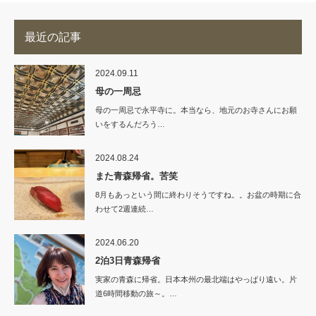
最近の記事
2024.09.11
母の一周忌
母の一周忌で永平寺に。本当なら、地元のお寺さんにお願
いをするんだろう…
2024.08.24
また青森帰省。苦笑
8月もあっという間に終わりそうですね。。お盆の時期に合
わせて2週連続…
2024.06.20
2泊3日青森帰省
実家の青森に帰省。日本本州の最北端はやっぱり遠い。片
道6時間移動の旅～。…