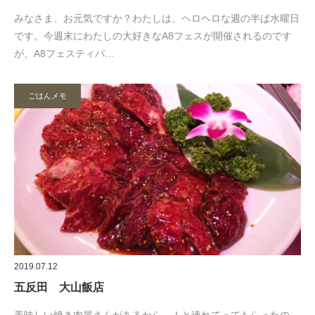
みなさま、お元気ですか？わたしは、ヘロヘロな週の半ば水曜日
です。今週末にわたしの大好きなA8フェスが開催されるのです
が、A8フェスティバ…
ごはんメモ
2019.07.12
五反田 大山飯店