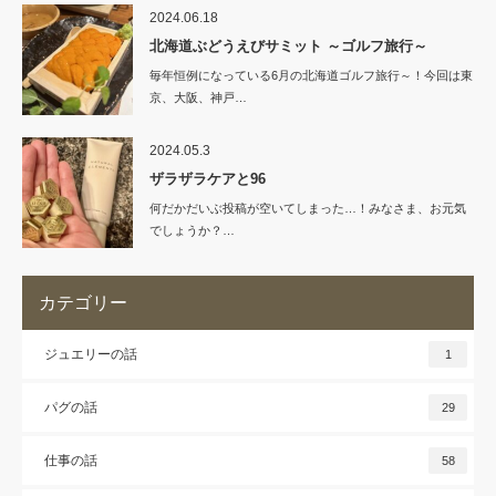
2024.06.18
北海道ぶどうえびサミット ～ゴルフ旅行～
毎年恒例になっている6月の北海道ゴルフ旅行～！今回は東
京、大阪、神戸…
2024.05.3
ザラザラケアと96
何だかだいぶ投稿が空いてしまった…！みなさま、お元気
でしょうか？…
カテゴリー
ジュエリーの話
1
パグの話
29
仕事の話
58