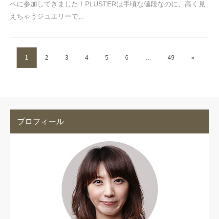
ペに参加してきました！PLUSTERは手頃な値段なのに、高く見
えちゃうジュエリーで…
1
2
3
4
5
6
…
49
»
プロフィール