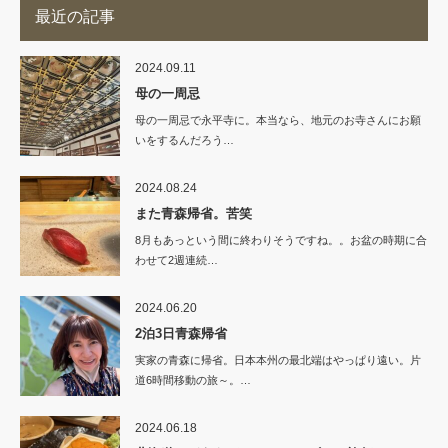
最近の記事
2024.09.11
母の一周忌
母の一周忌で永平寺に。本当なら、地元のお寺さんにお願
いをするんだろう…
2024.08.24
また青森帰省。苦笑
8月もあっという間に終わりそうですね。。お盆の時期に合
わせて2週連続…
2024.06.20
2泊3日青森帰省
実家の青森に帰省。日本本州の最北端はやっぱり遠い。片
道6時間移動の旅～。…
2024.06.18