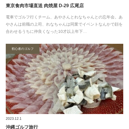
東京食肉市場直送 肉焼屋 D-29 広尾店
電車でゴルフ行くチーム、あやさんとれなちゃんとの忘年会。あ
やさんは前職の上司、れなちゃんは同業でイベントなんかで顔を
合わせるうちに仲良くなった10才以上年下…
初心者のゴルフ
2023.12.1
沖縄ゴルフ旅行