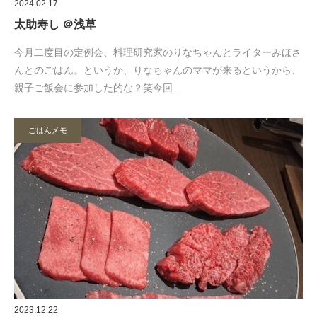
2024.02.17
太助寿し ＠浅草
今月二度目の定例会、料理研究家のりなちゃんとライターみほさ
んとのごはん。というか、りなちゃんのママが来るというから、
親子ご飯会に参加した的な？笑今回…
ごはんメモ
2023.12.22