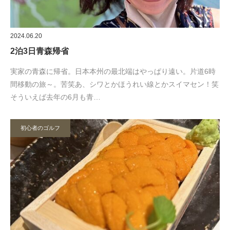
2024.06.20
2泊3日青森帰省
実家の青森に帰省。日本本州の最北端はやっぱり遠い。片道6時
間移動の旅～。苦笑あ、シワとかほうれい線とかスイマセン！笑
そういえば去年の6月も青…
初心者のゴルフ