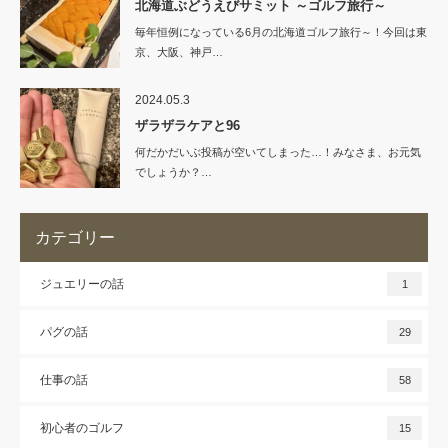
北海道ぶどうえびサミット ～ゴルフ旅行～
毎年恒例になっている6月の北海道ゴルフ旅行～！今回は東
京、大阪、神戸…
2024.05.3
ザラザラケアと96
何だかだいぶ投稿が空いてしまった…！みなさま、お元気
でしょうか？…
カテゴリー
ジュエリーの話
1
パグの話
29
仕事の話
58
初心者のゴルフ
15