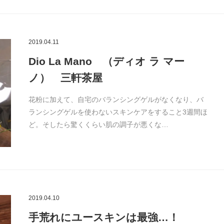
2019.04.11
Dio La Mano （ディオ ラ マー
ノ） 三軒茶屋
花粉に加えて、自宅のバランシングゲルがなくなり、バ
ランシングゲルを使わないスキンケアをすること3週間ほ
ど。そしたら驚くくらい肌の調子が悪くな…
2019.04.10
手荒れにユースキンは最強…！