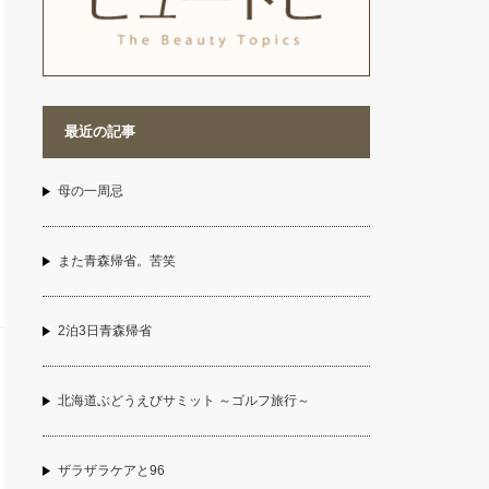
最近の記事
母の一周忌
また青森帰省。苦笑
2泊3日青森帰省
北海道ぶどうえびサミット ～ゴルフ旅行～
ザラザラケアと96