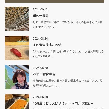
2024.09.11
母の一周忌
母の一周忌で永平寺に。本当なら、地元のお寺さんにお願
いをするんだろう…
2024.08.24
また青森帰省。苦笑
8月もあっという間に終わりそうですね。。お盆の時期に合
わせて2週連続…
2024.06.20
2泊3日青森帰省
実家の青森に帰省。日本本州の最北端はやっぱり遠い。片
道6時間移動の旅～。…
2024.06.18
北海道ぶどうえびサミット ～ゴルフ旅行～