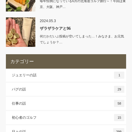
毎年恒例になっている6月の北海道ゴルフ旅行～！今回は東
京、大阪、神戸…
2024.05.3
ザラザラケアと96
何だかだいぶ投稿が空いてしまった…！みなさま、お元気
でしょうか？…
カテゴリー
ジュエリーの話
1
パグの話
29
仕事の話
58
初心者のゴルフ
15
日々の話
299