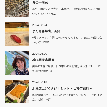
母の一周忌
母の一周忌で永平寺に。本当なら、地元のお寺さんにお願
いをするんだろう…
2024.08.24
また青森帰省。苦笑
8月もあっという間に終わりそうですね。。お盆の時期に合
わせて2週連続…
2024.06.20
2泊3日青森帰省
実家の青森に帰省。日本本州の最北端はやっぱり遠い。片
道6時間移動の旅～。…
2024.06.18
北海道ぶどうえびサミット ～ゴルフ旅行～
毎年恒例になっている6月の北海道ゴルフ旅行～！今回は東
京、大阪、神戸…