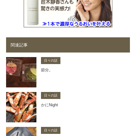
関連記事
日々の話
節分。
日々の話
かにNight
日々の話