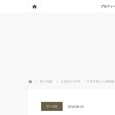
ホーム
プロフィ
ホーム
日々の話
お盆休み2018 ～下北半島から函館編
日々の話
2018.08.15