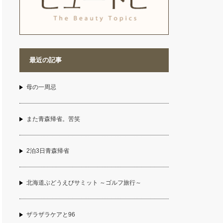
最近の記事
母の一周忌
また青森帰省。苦笑
2泊3日青森帰省
北海道ぶどうえびサミット ～ゴルフ旅行～
ザラザラケアと96