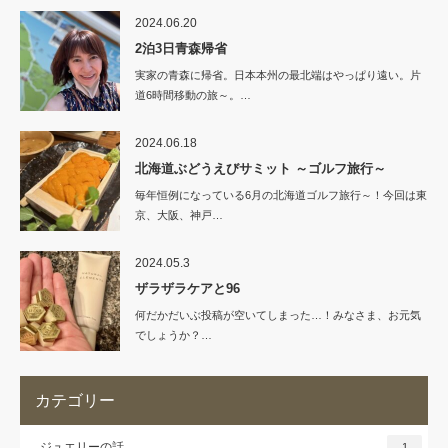
2024.06.20
2泊3日青森帰省
実家の青森に帰省。日本本州の最北端はやっぱり遠い。片
道6時間移動の旅～。…
2024.06.18
北海道ぶどうえびサミット ～ゴルフ旅行～
毎年恒例になっている6月の北海道ゴルフ旅行～！今回は東
京、大阪、神戸…
2024.05.3
ザラザラケアと96
何だかだいぶ投稿が空いてしまった…！みなさま、お元気
でしょうか？…
カテゴリー
ジュエリーの話
1