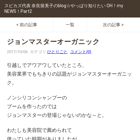
スピカズ代表 奈良留美子のblog☆やっぱり知りたい OH！my
NEWS！Part2
< 前の記事
一覧
次の記事 >
ジョンマスターオーガニック
2017/10/06
カテゴリ:
ひとりごと
コメント(0)
引越しでアワアワしていたところ、
美容業界でもちきりの話題がジョンマスターオーガニッ
ク。
ノンシリコンシャンプーの
ブームを作ったのでは
ジョンマスターの登場じゃないのかな～と。
わたしも美容院で薦められて
使っていた時期がありましたが、