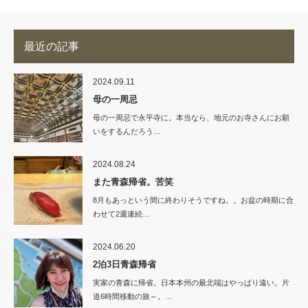
最近の記事
2024.09.11
母の一周忌
母の一周忌で永平寺に。本当なら、地元のお寺さんにお願
いをするんだろう…
2024.08.24
また青森帰省。苦笑
8月もあっという間に終わりそうですね。。お盆の時期に合
わせて2週連続…
2024.06.20
2泊3日青森帰省
実家の青森に帰省。日本本州の最北端はやっぱり遠い。片
道6時間移動の旅～。…