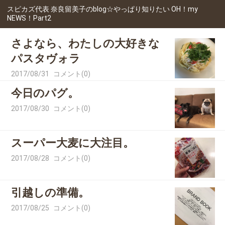
スピカズ代表 奈良留美子のblog☆やっぱり知りたい OH！my
NEWS！Part2
さよなら、わたしの大好きな
パスタヴォラ
2017/08/31
コメント(0)
今日のパグ。
2017/08/30
コメント(0)
スーパー大麦に大注目。
2017/08/28
コメント(0)
引越しの準備。
2017/08/25
コメント(0)