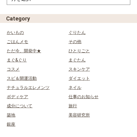
Category
かいもの
ぐりたん
ごはんメモ
その他
ただ今、開発中★
ひとりごと
まぐ&ぐり
まぐたん
コスメ
スキンケア
スピ＆開運活動
ダイエット
ナチュラルエレメンツ
ネイル
ボディケア
仕事のお知らせ
成分について
旅行
築地
美容研究所
銀座