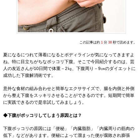
この記事は約
1
分
38
秒で読めます。
夏になるにつれて薄着になるとボディラインが気になってきますよ
ね。特に目立ちがちなポッコリ下腹。そこで今回紹介するのは、芸
人の友近さんが10日間で体重－2㎏、下腹周り－9㎝のダイエットに
成功した下腹解消術です。
意外な食材の組み合わせと簡単なエクササイズで、腸を内側と外側
から整え下腹をスッキリさせることができるのです。短期間で簡単
に実践できるので是非試してみましょう。
◆下腹がポッコリしてしまう原因とは？
下腹ポッコリの原因には「便秘」「内臓脂肪」「内臓周りの筋肉の
低下」などがあります。便秘によって溜まった便が腐敗され膨張