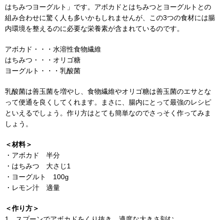
はちみつヨーグルト」です。アボカドとはちみつとヨーグルトとの
組み合わせに驚く人も多いかもしれませんが、この3つの食材には腸
内環境を整えるのに必要な栄養素が含まれているのです。
アボカド・・・水溶性食物繊維
はちみつ・・・オリゴ糖
ヨーグルト・・・乳酸菌
乳酸菌は善玉菌を増やし、食物繊維やオリゴ糖は善玉菌のエサとな
って便通を良くしてくれます。まさに、腸内にとって最強のレシピ
といえるでしょう。作り方はとても簡単なのでさっそく作ってみま
しょう。
＜材料＞
・アボカド 半分
・はちみつ 大さじ1
・ヨーグルト 100g
・レモン汁 適量
＜作り方＞
1 スプーンでアボカドをくり抜き、適度な大きさ刻む。