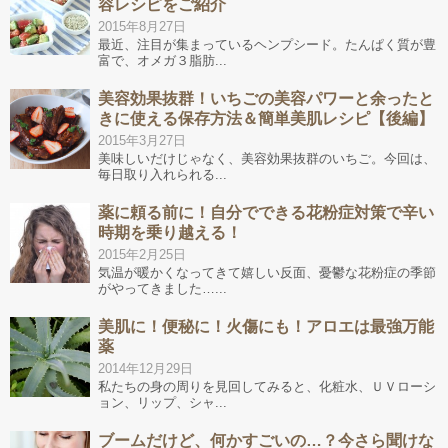
容レシピをご紹介
2015年8月27日
最近、注目が集まっているヘンプシード。たんぱく質が豊
富で、オメガ３脂肪...
美容効果抜群！いちごの美容パワーと余ったと
きに使える保存方法＆簡単美肌レシピ【後編】
2015年3月27日
美味しいだけじゃなく、美容効果抜群のいちご。今回は、
毎日取り入れられる...
薬に頼る前に！自分でできる花粉症対策で辛い
時期を乗り越える！
2015年2月25日
気温が暖かくなってきて嬉しい反面、憂鬱な花粉症の季節
がやってきました…...
美肌に！便秘に！火傷にも！アロエは最強万能
薬
2014年12月29日
私たちの身の周りを見回してみると、化粧水、ＵＶローシ
ョン、リップ、シャ...
ブームだけど、何かすごいの…？今さら聞けな