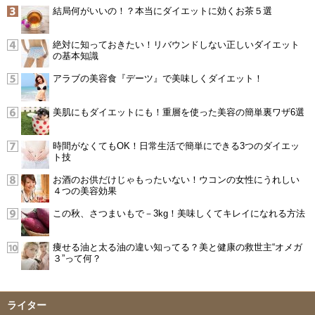
結局何がいいの！？本当にダイエットに効くお茶５選
絶対に知っておきたい！リバウンドしない正しいダイエット
の基本知識
アラブの美容食『デーツ』で美味しくダイエット！
美肌にもダイエットにも！重層を使った美容の簡単裏ワザ6選
時間がなくてもOK！日常生活で簡単にできる3つのダイエッ
ト技
お酒のお供だけじゃもったいない！ウコンの女性にうれしい
４つの美容効果
この秋、さつまいもで－3kg！美味しくてキレイになれる方法
痩せる油と太る油の違い知ってる？美と健康の救世主“オメガ
３”って何？
ライター