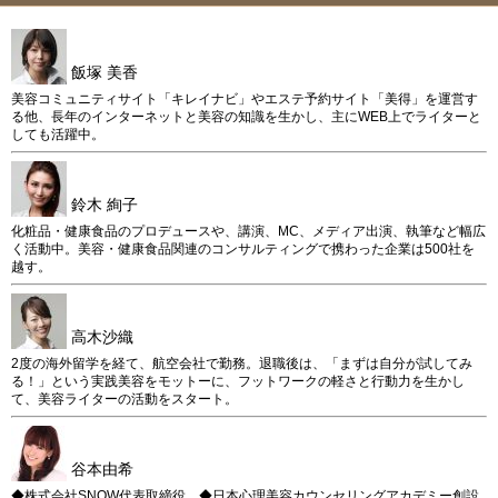
飯塚 美香
美容コミュニティサイト「キレイナビ」やエステ予約サイト「美得」を運営す
る他、長年のインターネットと美容の知識を生かし、主にWEB上でライターと
しても活躍中。
鈴木 絢子
化粧品・健康食品のプロデュースや、講演、MC、メディア出演、執筆など幅広
く活動中。美容・健康食品関連のコンサルティングで携わった企業は500社を
越す。
高木沙織
2度の海外留学を経て、航空会社で勤務。退職後は、「まずは自分が試してみ
る！」という実践美容をモットーに、フットワークの軽さと行動力を生かし
て、美容ライターの活動をスタート。
谷本由希
◆株式会社SNOW代表取締役 ◆日本心理美容カウンセリングアカデミー創設