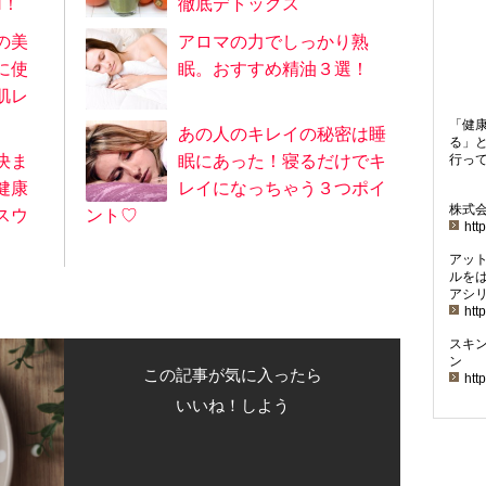
N！
徹底デトックス
の美
アロマの力でしっかり熟
に使
眠。おすすめ精油３選！
肌レ
「健
あの人のキレイの秘密は睡
る」
決ま
眠にあった！寝るだけでキ
行っ
健康
レイになっちゃう３つポイ
株式
スウ
ント♡
http
アッ
ルを
アシ
htt
スキ
ン
この記事が気に入ったら
http
いいね！しよう