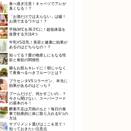
食べ過ぎ注意！キャベツでアレが
臭くなる！？
「お酒だけでは太らない」は嘘！
お酒で太るワケは！？
平熱34℃を36.5℃に！超低体温を
改善する方法4つ
牛乳VS豆乳！美容と健康に効果が
あるのはどちらなの！？
知ってる？愛の物差しにもなる性
欲と食欲の関係性
腸もお肌もキレイに！朝じゃなく
て夜食べるべきフルーツとは？
プラセンタVSコラーゲン、本当に
効果があるのはどっち？
ブームだけど、何かすごいの…？
今さら聞けない、スーパーフード
の基本のキ！
酵素不足は万病のもと！毎日の食
事で効果的に体に取り入れる5つの
方法
サプリメント選びはここを見て！
知っておきたい注意点