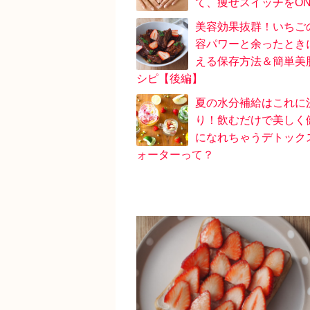
て、痩せスイッチをO
美容効果抜群！いちご
容パワーと余ったとき
える保存方法＆簡単美
シピ【後編】
夏の水分補給はこれに
り！飲むだけで美しく
になれちゃうデトック
ォーターって？