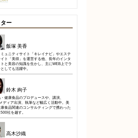
イター
飯塚 美香
コミュニティサイト「キレイナビ」やエステ
サイト「美得」を運営する他、長年のインタ
ットと美容の知識を生かし、主にWEB上でラ
ーとしても活躍中。
鈴木 絢子
品・健康食品のプロデュースや、講演、
、メディア出演、執筆など幅広く活動中。美
健康食品関連のコンサルティングで携わった
500社を越す。
高木沙織