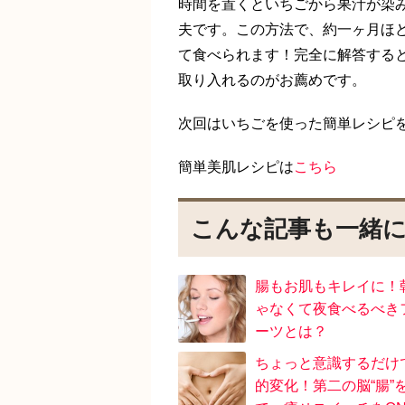
時間を置くといちごから果汁が染
夫です。この方法で、約一ヶ月ほ
て食べられます！完全に解答する
取り入れるのがお薦めです。
次回はいちごを使った簡単レシピ
簡単美肌レシピは
こちら
こんな記事も一緒
腸もお肌もキレイに！
ゃなくて夜食べるべき
ーツとは？
ちょっと意識するだけ
的変化！第二の脳“腸”