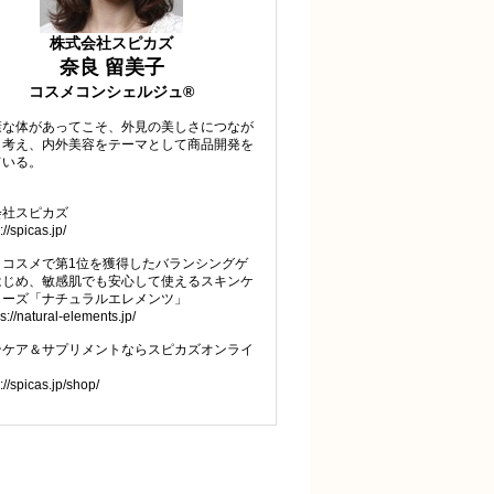
株式会社スピカズ
奈良 留美子
コスメコンシェルジュ®
康な体があってこそ、外見の美しさにつなが
と考え、内外美容をテーマとして商品開発を
ている。
会社スピカズ
://spicas.jp/
トコスメで第1位を獲得したバランシングゲ
はじめ、敏感肌でも安心して使えるスキンケ
リーズ「ナチュラルエレメンツ」
ps://natural-elements.jp/
ンケア＆サプリメントならスピカズオンライ
://spicas.jp/shop/