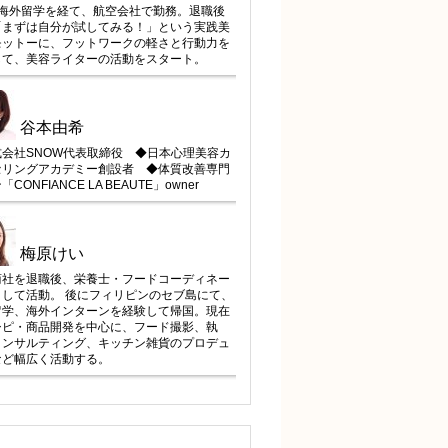
の海外留学を経て、航空会社で勤務。退職後
「まずは自分が試してみる！」という実践美
モットーに、フットワークの軽さと行動力を
して、美容ライターの活動をスタート。
谷本由希
式会社SNOW代表取締役 ◆日本心理美容カ
セリングアカデミー創設者 ◆体質改善専門
CONFIANCE LA BEAUTE」owner
梅原けい
商社を退職後、栄養士・フードコーディネー
として活動。 後にフィリピンのセブ島にて、
留学、海外インターンを経験して帰国。現在
シピ・商品開発を中心に、フード撮影、執
コンサルティング、キッチン雑貨のプロデュ
など幅広く活動する。