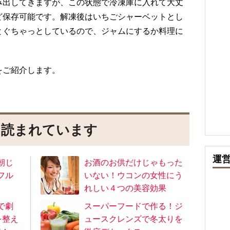
み出してきますが、この状態で冷凍庫に入れて大丈
ど保存可能です。解凍後はいちごシャーベットとし
とぐちゃっとしているので、ジャムにするか料理に
をご紹介します。
に読まれています
運
朝じ
お酒のお供だけじゃもった
フル
いない！ウコンの女性にう
れしい４つの美容効果
で劇
スーパーフードで作る！ジ
を整え
ュースクレンズで冬太りを