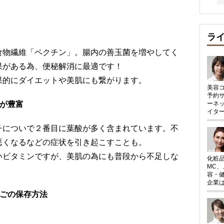
ラ
食物繊維「ペクチン」。腸内の善玉菌を増やしてく
果がある為、便秘解消に最適です！
果的にダイエットや美肌にも繋がります。
美容
予約
が豊富
ーネ
イタ
チについで２番目に葉酸が多く含まれています。不
悪くなるなどの症状を引き起こすことも。
いビタミンですが、美肌の為にも普段から不足しな
化粧
MC
容・
企業は
ちごの保存方法
】