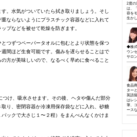
2度
は、
ます。水気がついていたら拭き取りましょう。そし
容を
生か
が重ならないようにプラスチック容器などに入れて
ラップなどを被せて乾燥を防ぎます。
ひとつずつペーパータオルに包むとより状態を保つ
◆株
一週間ほど生食可能です。傷みを遅らせることはで
ウン
サロン「
るの方が美味しいので、なるべく早めに食べること
】
食品
ター
英語
水につけ、吸水させます。その後、ヘタや傷んだ部分
はレ
筆、
き取り、密閉容器か冷凍用保存袋などに入れ、砂糖
ース
１パックで大さじ１〜２程）をまんべんなくかけま