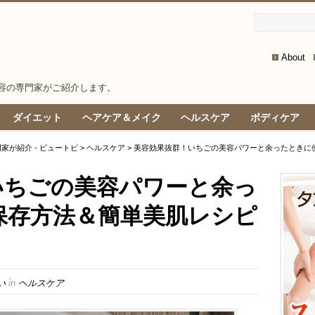
About
容の専門家がご紹介します。
ダイエット
ヘアケア＆メイク
ヘルスケア
ボディケア
が紹介 - ビュートピ
>
ヘルスケア
> 美容効果抜群！いちごの美容パワーと余ったときに
いちごの美容パワーと余っ
保存方法＆簡単美肌レシピ
い
in
ヘルスケア